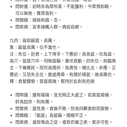
問財運：初時非為眾所喜，不能獲利，今眾情和睦，
可以無咎，賣買皆利。
問婚姻：兩姓和諧，吉。
問疾病：宜多接觸人群，病症自癒。
九四：晉如鼫鼠，貞厲。
象：鼫鼠貞厲，位不當也。
注：失位，近君。上下得孚，下應初。艮為鼠。坎為盜，
為穴。鼠居穴中，伺隙盜竊，晝伏夜動。四失位，前臨夷
主，下擁萬民。而坎為隱伏，為畏怯。親比五，非應，正
應初，又恐失五位，進退周章，有類於碩鼠，故貞厲也。
釋：貪婪鑽營，首鼠兩端，堅持於此則有危險
問時運：運有蹊蹺，宜光明正大處之，若首鼠兩端，
好為狡詐，則有厲。
問營商：鼠性貪，貪無不敗，防為同夥貪財而致敗。
問婚姻：「鼫鼠」為鼠竊，婚姻不正。
問疾病：或有嘔血之症，或有疥瘡之疾，是亦可危。