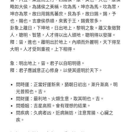
略如大侯，為諸侯之美稱。坎為馬，坤亦為馬。坎為眾，
坤亦為眾。故曰用錫馬蕃庶。艮為手，故曰錫。錫，予
也，賜也。言康侯恭順，來賓于王，錫賫眾多。
卦象上離日，下坤地，日出地上，黎明之象。離又象徵賢
人，聰明、智慧，人才得以出人頭地，聰明得以發揮。
釋：晉，進也。離明出於地上，內順而外麗明，天下得至
大明。人才受到重視，上下相得。
象：明出地上，晉。君子以自昭明德。
釋：君子應誠意正心修身，以使其道明於天下。
問時運：正當好運新來，猶朝日初出，漸升漸高，明
光普照也。吉。
問財運：最利地、火類生意，取其明也。吉。
問婚姻：吉星高照。會有理想的結果。
問疾病：久病者凶，近病無妨，注意胃腸、心臟之
疾。