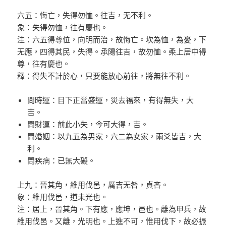
六五：悔亡，失得勿恤。往吉，无不利。
象：失得勿恤，往有慶也。
注：六五得尊位，向明而治，故悔亡。坎為恤，為憂，下
无應，四得其民，失得。承陽往吉，故勿恤。柔上居中得
尊，往有慶也。
釋：得失不計於心，只要能放心前往，將無往不利。
問時運：目下正當盛運，災去福來，有得無失，大
吉。
問財運：前此小失，今可大得，吉。
問婚姻：以九五為男家，六二為女家，兩爻皆吉，大
利。
問疾病：已無大礙。
上九：晉其角，維用伐邑，厲吉无咎，貞吝。
象：維用伐邑，道未光也。
注：居上，晉其角。下有應，應坤，邑也。離為甲兵，故
維用伐邑。又離，光明也。上進不可，惟用伐下，故必振