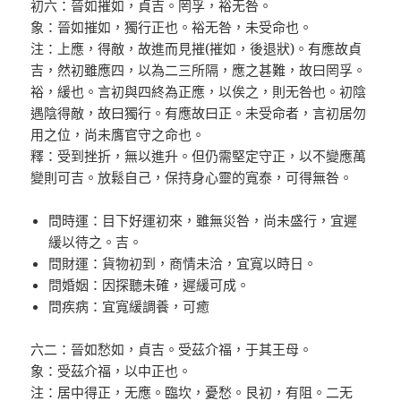
初六：晉如摧如，貞吉。罔孚，裕无咎。
象：晉如摧如，獨行正也。裕无咎，未受命也。
注：上應，得敵，故進而見摧(摧如，後退狀)。有應故貞
吉，然初雖應四，以為二三所隔，應之甚難，故曰罔孚。
裕，緩也。言初與四終為正應，以俟之，則无咎也。初陰
遇陰得敵，故曰獨行。有應故曰正。未受命者，言初居勿
用之位，尚未膺官守之命也。
釋：受到挫折，無以進升。但仍需堅定守正，以不變應萬
變則可吉。放鬆自己，保持身心靈的寬泰，可得無咎。
問時運：目下好運初來，雖無災咎，尚未盛行，宜遲
緩以待之。吉。
問財運：貨物初到，商情未洽，宜寬以時日。
問婚姻：因探聽未確，遲緩可成。
問疾病：宜寬緩調養，可癒
六二：晉如愁如，貞吉。受茲介福，于其王母。
象：受茲介福，以中正也。
注：居中得正，无應。臨坎，憂愁。艮初，有阻。二无