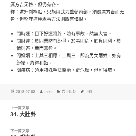
厲方吉无咎，但仍有吝。
釋：進升到極點，只能用武力整頓內部，須嚴厲方吉而无
咎，但堅守這種處事方法則將有悔恨。
問時運：目下好運將終，防有事故，然無大害。
問財運：於同業防有紛爭，於事則危，於貨則利，於
情則吝，幸而無咎。
問婚姻：上與三相應，上與三，即為男女兩姓，始有
紛擾，終得和諧。
問疾病：須用特殊手法醫治，雖危厲，但可得癒。
發
作
分
標
2018-07-08
mike
六十四卦
下經
佈
者
類
籤
日
文
期:
上一篇文章
章
34. 大壯卦
上
導
一
覽
篇
下一篇文章
文