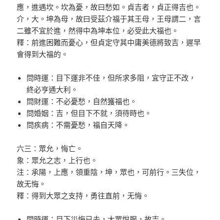
應，進遇坎。坎為憂，故曰愁如。貞吉者，貞正得吉也。
介，大。坤為母，故曰受茲介福于其王母，王母謂二，言
二雖不宜於進，然得中為坤本位，必受此大福也。
釋：前進困難而憂心，但貞定守其中庸美德將致吉，遲早
會得到大福的。
問時運：目下運非不佳，但所求多阻，宜守正不改，
終必亨通大利。
問財運：不必憂愁，自然獲福也。
問婚姻：吉，但目下不就，須待時也。
問疾病：不需憂愁，福自天降。
六三：眾允，悔亡。
象：眾允之志，上行也。
注：承陽，上應，領重陰，坤，眾也，可前行。三失位，
故无悔。
釋：得到大眾之支持，勇往直前，无悔。
問時運：目下災悔已去，大眾悅服，故吉。