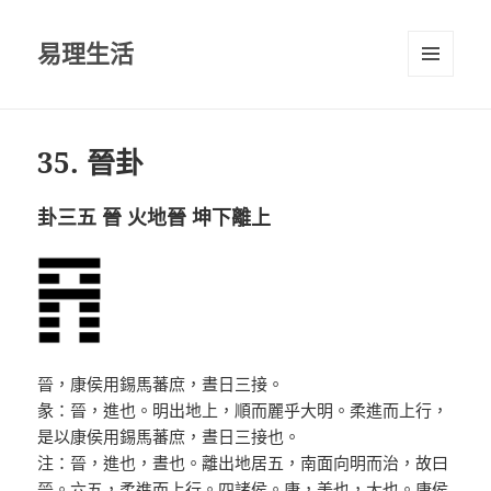
易理生活
選單及
小工具
35. 晉卦
卦三五 晉 火地晉 坤下離上
晉，康侯用錫馬蕃庶，晝日三接。
彖：晉，進也。明出地上，順而麗乎大明。柔進而上行，
是以康侯用錫馬蕃庶，晝日三接也。
注：晉，進也，晝也。離出地居五，南面向明而治，故曰
晉。六五，柔進而上行。四諸侯。康，美也，大也。康侯