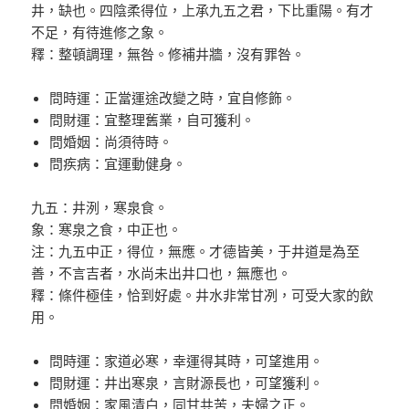
井，缺也。四陰柔得位，上承九五之君，下比重陽。有才
不足，有待進修之象。
釋：整頓調理，無咎。修補井牆，沒有罪咎。
問時運：正當運途改變之時，宜自修飾。
問財運：宜整理舊業，自可獲利。
問婚姻：尚須待時。
問疾病：宜運動健身。
九五：井洌，寒泉食。
象：寒泉之食，中正也。
注：九五中正，得位，無應。才德皆美，于井道是為至
善，不言吉者，水尚未出井口也，無應也。
釋：條件極佳，恰到好處。井水非常甘冽，可受大家的飲
用。
問時運：家道必寒，幸運得其時，可望進用。
問財運：井出寒泉，言財源長也，可望獲利。
問婚姻：家風清白，同甘共苦，夫婦之正。