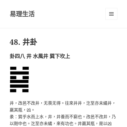
易理生活
選單及
小工具
48. 井卦
卦四八 井 水風井 巽下坎上
井，改邑不改井，无喪无得。往來井井，汔至亦未繘井，
羸其瓶，凶。
彖：巽乎水而上水，井，井養而不窮也。改邑不改井，乃
以剛中也。汔至亦未繘，來有功也。井羸其瓶，是以凶