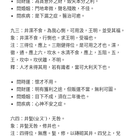
問財運：為貪意外之財，致失本分之利。
問婚姻：門地卑微，聲名殘敗，不佳。
問疾病：是下漏之症，醫治可癒。
九三：井渫不食，為我心惻，可用汲，王明，並受其福。
象：井渫不食，行惻也。求王明，受福也。
注：三得位，應上。三剛健得位，是可用之才也。渫，
徹，通。應上六，坎水。水清不食，應上，五阻。五，
王，坎中。坎伏離，不明。
釋：人才未得其用，若有識者，當可大利天下也。
問時運：懷才不用。
問財運：明有獲利之途，但販運不當，無利可圖。
問婚姻：目下不成，須在二年後也。
問疾病：心神不安之症。
六四：井甃(ㄓㄡˋ)，无咎。
象：井甃无咎，修井也。
注：四得位，無應。甃，修，以磚砌其井。四兌上，兌