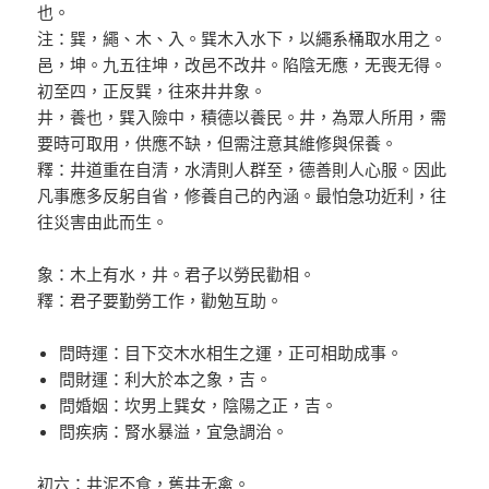
也。
注：巽，繩、木、入。巽木入水下，以繩系桶取水用之。
邑，坤。九五往坤，改邑不改井。陷陰无應，无喪无得。
初至四，正反巽，往來井井象。
井，養也，巽入險中，積德以養民。井，為眾人所用，需
要時可取用，供應不缺，但需注意其維修與保養。
釋：井道重在自清，水清則人群至，德善則人心服。因此
凡事應多反躬自省，修養自己的內涵。最怕急功近利，往
往災害由此而生。
象：木上有水，井。君子以勞民勸相。
釋：君子要勤勞工作，勸勉互助。
問時運：目下交木水相生之運，正可相助成事。
問財運：利大於本之象，吉。
問婚姻：坎男上巽女，陰陽之正，吉。
問疾病：腎水暴溢，宜急調治。
初六：井泥不食，舊井无禽。