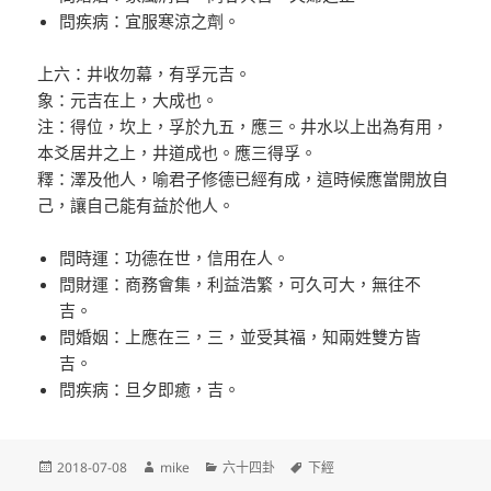
問疾病：宜服寒涼之劑。
上六：井收勿幕，有孚元吉。
象：元吉在上，大成也。
注：得位，坎上，孚於九五，應三。井水以上出為有用，
本爻居井之上，井道成也。應三得孚。
釋：澤及他人，喻君子修德已經有成，這時候應當開放自
己，讓自己能有益於他人。
問時運：功德在世，信用在人。
問財運：商務會集，利益浩繁，可久可大，無往不
吉。
問婚姻：上應在三，三，並受其福，知兩姓雙方皆
吉。
問疾病：旦夕即癒，吉。
發
作
分
標
2018-07-08
mike
六十四卦
下經
佈
者
類
籤