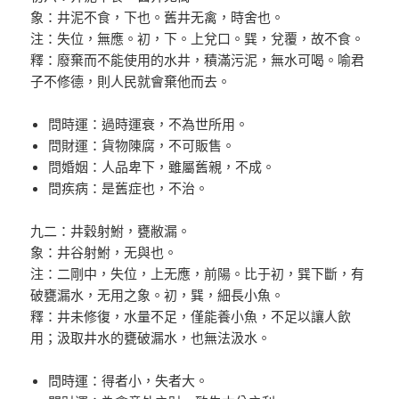
象：井泥不食，下也。舊井无禽，時舍也。
注：失位，無應。初，下。上兌口。巽，兌覆，故不食。
釋：廢棄而不能使用的水井，積滿污泥，無水可喝。喻君
子不修德，則人民就會棄他而去。
問時運：過時運衰，不為世所用。
問財運：貨物陳腐，不可販售。
問婚姻：人品卑下，雖屬舊親，不成。
問疾病：是舊症也，不治。
九二：井穀射鮒，甕敝漏。
象：井谷射鮒，无與也。
注：二剛中，失位，上无應，前陽。比于初，巽下斷，有
破甕漏水，无用之象。初，巽，細長小魚。
釋：井未修復，水量不足，僅能養小魚，不足以讓人飲
用；汲取井水的甕破漏水，也無法汲水。
問時運：得者小，失者大。